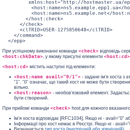
        xmlns:host="http://hostmaster.ua/ep
         <host:name>ns5.example.epp1.ua</ho
         <host:name>ns5.example.net</host:n
       </host:check>

     </check>

     <clTRID>USER-1275850648</clTRID>

   </command>

<check>
При успішному виконанні команди
відповідь сер
<host:chkData>
<host:cd>
, у якому присутні елементи
<host:cd>
містить наступні під-елементи:
<host:name avail="0/1">
- задане ім'я хоста з 
"1". "0" означає, що такий хост не може бути створени
вільно.
<host:reason>
- необов'язковий елемент. Задається
бути створений.
<check>
При прийомі команди
host для кожного вказаного
Ім'я хоста відповідає [RFC1034]. Якщо ні - avail="0" 
Інформації про хост немає в Реєстрі. Якщо ні - avail=
Визначається
тип хоста (внутрішній або зовнішній)
.