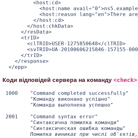
         <host:cd>

           <host:name avail="0">ns5.example
           <host:reason lang="en">There are
         </host:cd>

       </host:chkData>

     </resData>

     <trID>

       <clTRID>USER-1275850648</clTRID>

       <svTRID>UA-20100606215846-157155-000
     </trID>

   </response>

<check>
Коди відповідей сервера на команду
1000    "Command completed successfully"

        "Команду виконано успішно"

        "Команда выполнена успешно"

2001    "Command syntax error"

        "Синтаксична помилка команди"

        "Синтаксическая ошибка команды"

Помилка виникає при числі об'єктів,