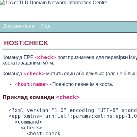
Документація
Вхiд
HOST:CHECK
<check>
Команда EPP
host призначена для перевірки існ
хоста із заданим ім'ям.
<check>
Команда
містить один або декілька (але не більш
<host:name>
- Повністю певне ім'я хоста.
<check>
Приклад команди
 <?xml version="1.0" encoding="UTF-8" stand
 <epp xmlns="urn:ietf:params:xml:ns:epp-1.0
   <command>

     <check>

       <host:check
