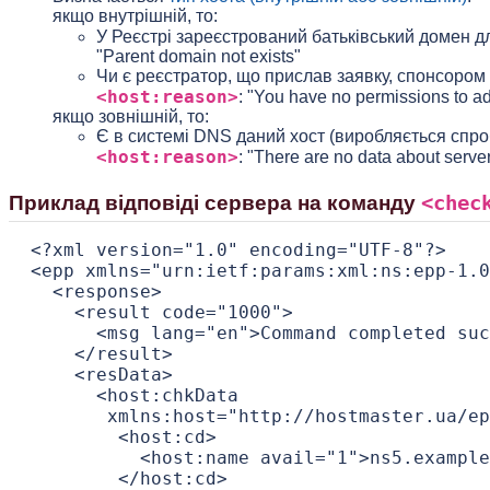
якщо внутрішній, то:
У Реєстрі зареєстрований батьківський домен для
"Parent domain not exists"
Чи є реєстратор, що прислав заявку, спонсором б
<host:reason>
: "You have no permissions to a
якщо зовнішній, то:
Є в системі DNS даний хост (виробляється спроба
<host:reason>
: "There are no data about serve
<chec
Приклад відповіді сервера на команду
 <?xml version="1.0" encoding="UTF-8"?>

 <epp xmlns="urn:ietf:params:xml:ns:epp-1.0
   <response>

     <result code="1000">

       <msg lang="en">Command completed suc
     </result>

     <resData>

       <host:chkData

        xmlns:host="http://hostmaster.ua/ep
         <host:cd>

           <host:name avail="1">ns5.example
         </host:cd>
