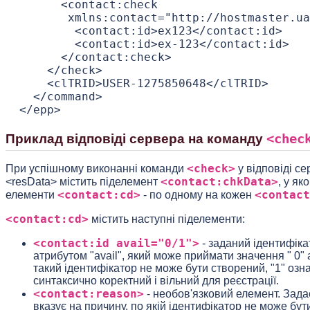
       <contact:check

        xmlns:contact="http://hostmaster.ua
         <contact:id>ex123</contact:id>

         <contact:id>ex-123</contact:id>

       </contact:check>

     </check>

     <clTRID>USER-1275850648</clTRID>

   </command>

<chec
Приклад відповіді сервера на команду
<check>
При успішному виконанні команди
у відповіді с
<contact:chkData>
<resData> містить піделемент
, у як
<contact:cd>
<contact
елементи
- по одному на кожен
<contact:cd>
містить наступні піделементи:
<contact:id avail="0/1">
- заданий ідентифіка
атрибутом "avail", який може приймати значення " 0" а
такий ідентифікатор не може бути створений, "1" озн
синтаксично коректний і вільний для реєстрації.
<contact:reason>
- необов'язковий елемент. Задає
вказує на причину, по якій ідентифікатор не може бу