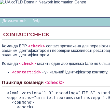
Документація
Вхiд
CONTACT:CHECK
<check>
Команда EPP
contact призначена для перевірки н
заданим ідентифікатором і перевірки можливості реєстрації
заданим ідентифікатором
<check>
Команда
містить один або декілька (але не більш
<contact:id>
- унікальний ідентифікатор контакту.
<check>
Приклад команди
 <?xml version="1.0" encoding="UTF-8" stand
 <epp xmlns="urn:ietf:params:xml:ns:epp-1.0
   <command>

     <check>
