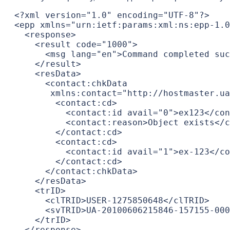
 <?xml version="1.0" encoding="UTF-8"?>

 <epp xmlns="urn:ietf:params:xml:ns:epp-1.0
   <response>

     <result code="1000">

       <msg lang="en">Command completed suc
     </result>

     <resData>

       <contact:chkData

        xmlns:contact="http://hostmaster.ua
         <contact:cd>

           <contact:id avail="0">ex123</con
           <contact:reason>Object exists</c
         </contact:cd>

         <contact:cd>

           <contact:id avail="1">ex-123</co
         </contact:cd>

       </contact:chkData>

     </resData>

     <trID>

       <clTRID>USER-1275850648</clTRID>

       <svTRID>UA-20100606215846-157155-000
     </trID>

   </response>
